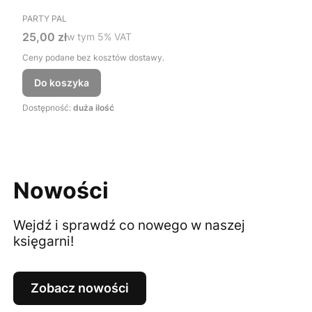
PRODUCENT
PARTY PAL
Cena brutto
25,00 zł
w tym %s VAT
w tym
5%
VAT
Ceny podane bez kosztów dostawy.
Do koszyka
Dostępność:
duża ilość
Nowości
Wejdź i sprawdź co nowego w naszej
księgarni!
Zobacz nowości