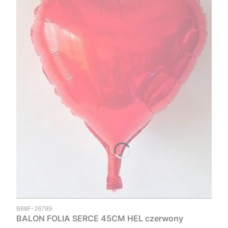
Kod produktu
B68F-26789
BALON FOLIA SERCE 45CM HEL czerwony