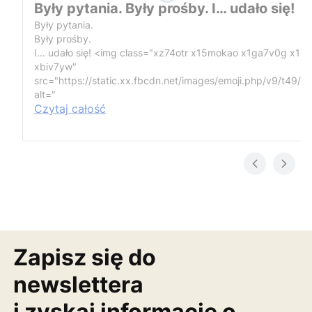
Były pytania. Były prośby. I… udało się!
Były pytania.
Były prośby.
I… udało się!
<img class="xz74otr x15mokao x1ga7v0g x16
xbiv7yw"
src="https://static.xx.fbcdn.net/images/emoji.php/v9/t49/1
alt="
Czytaj całość
Zapisz się do
newslettera
i zyskaj informację o