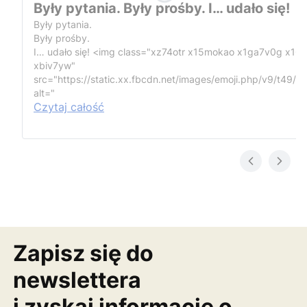
Były pytania. Były prośby. I… udało się!
Były pytania.
Były prośby.
I… udało się!
<img class="xz74otr x15mokao x1ga7v0g x16
xbiv7yw"
src="https://static.xx.fbcdn.net/images/emoji.php/v9/t49/1
alt="
Czytaj całość
Zapisz się do
newslettera
i zyskaj informację o