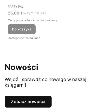
PRODUCENT
PARTY PAL
Cena brutto
25,00 zł
w tym %s VAT
w tym
5%
VAT
Ceny podane bez kosztów dostawy.
Do koszyka
Dostępność:
duża ilość
Nowości
Wejdź i sprawdź co nowego w naszej
księgarni!
Zobacz nowości