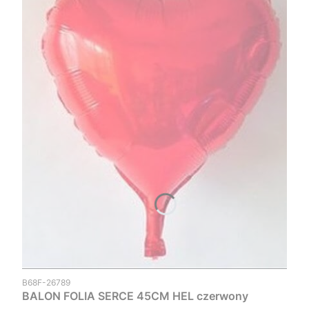
Kod produktu
B68F-26789
BALON FOLIA SERCE 45CM HEL czerwony