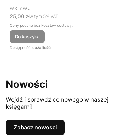
PRODUCENT
PARTY PAL
Cena brutto
25,00 zł
w tym %s VAT
w tym
5%
VAT
Ceny podane bez kosztów dostawy.
Do koszyka
Dostępność:
duża ilość
Nowości
Wejdź i sprawdź co nowego w naszej
księgarni!
Zobacz nowości