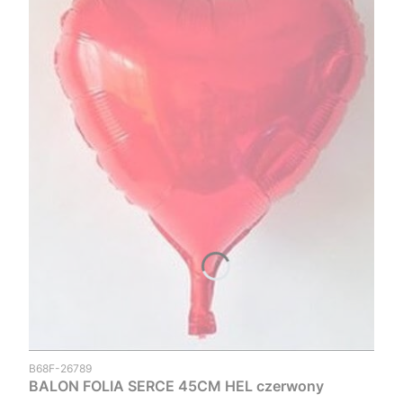
Kod produktu
B68F-26789
BALON FOLIA SERCE 45CM HEL czerwony