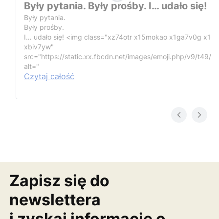
Były pytania. Były prośby. I… udało się!
Były pytania.
Były prośby.
I… udało się!
<img class="xz74otr x15mokao x1ga7v0g x16
xbiv7yw"
src="https://static.xx.fbcdn.net/images/emoji.php/v9/t49/1
alt="
Czytaj całość
Zapisz się do
newslettera
i zyskaj informację o