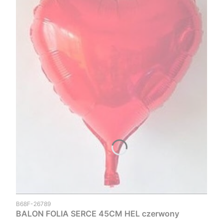
Kod produktu
B68F-26789
BALON FOLIA SERCE 45CM HEL czerwony