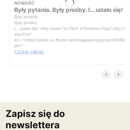
NOWOŚĆ
Były pytania. Były prośby. I… udało się!
Były pytania.
Były prośby.
I… udało się!
<img class="xz74otr x15mokao x1ga7v0g x16
xbiv7yw"
src="https://static.xx.fbcdn.net/images/emoji.php/v9/t49/1
alt="
Czytaj całość
Zapisz się do
newslettera