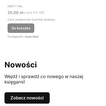
PRODUCENT
PARTY PAL
Cena brutto
25,00 zł
w tym %s VAT
w tym
5%
VAT
Ceny podane bez kosztów dostawy.
Do koszyka
Dostępność:
duża ilość
Nowości
Wejdź i sprawdź co nowego w naszej
księgarni!
Zobacz nowości