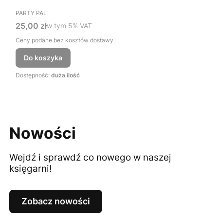
PRODUCENT
PARTY PAL
Cena brutto
25,00 zł
w tym %s VAT
w tym
5%
VAT
Ceny podane bez kosztów dostawy.
Do koszyka
Dostępność:
duża ilość
Nowości
Wejdź i sprawdź co nowego w naszej
księgarni!
Zobacz nowości