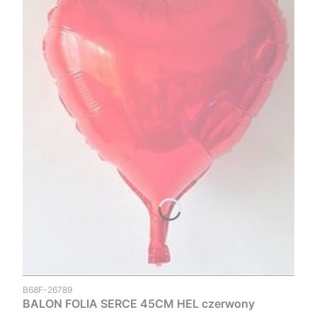
Kod produktu
B68F-26789
BALON FOLIA SERCE 45CM HEL czerwony