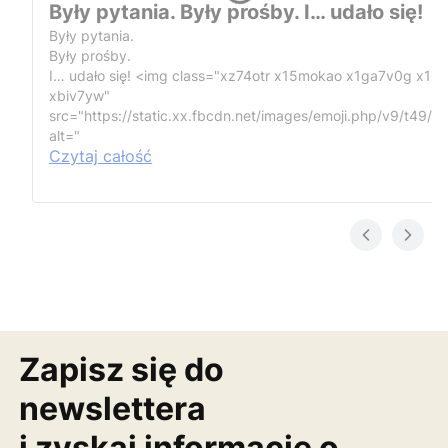
Były pytania. Były prośby. I… udało się!
Były pytania.
Były prośby.
I… udało się!
<img class="xz74otr x15mokao x1ga7v0g x16
xbiv7yw"
src="https://static.xx.fbcdn.net/images/emoji.php/v9/t49/1
alt="
Czytaj całość
Zapisz się do
newslettera
i zyskaj informację o