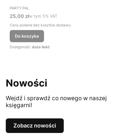
PRODUCENT
PARTY PAL
Cena brutto
25,00 zł
w tym %s VAT
w tym
5%
VAT
Ceny podane bez kosztów dostawy.
Do koszyka
Dostępność:
duża ilość
Nowości
Wejdź i sprawdź co nowego w naszej
księgarni!
Zobacz nowości