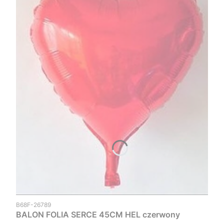
Kod produktu
B68F-26789
BALON FOLIA SERCE 45CM HEL czerwony