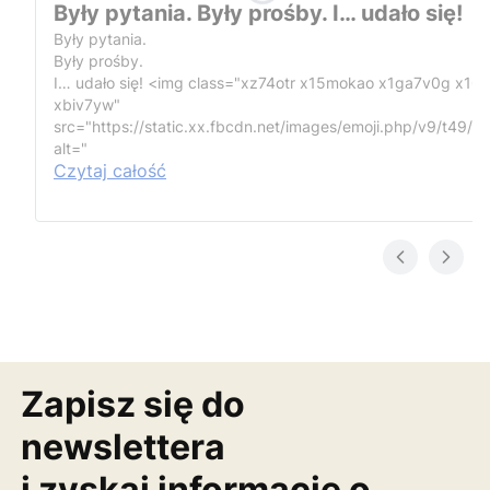
Były pytania. Były prośby. I… udało się!
Były pytania.
Były prośby.
I… udało się!
<img class="xz74otr x15mokao x1ga7v0g x16
xbiv7yw"
src="https://static.xx.fbcdn.net/images/emoji.php/v9/t49/1
alt="
Czytaj całość
Zapisz się do
newslettera
i zyskaj informację o