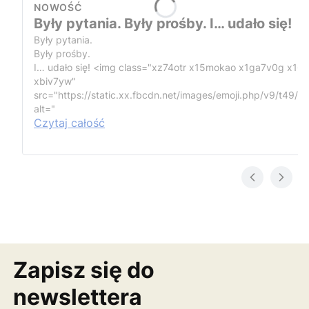
NOWOŚĆ
Były pytania. Były prośby. I… udało się!
Były pytania.
Były prośby.
I… udało się!
<img class="xz74otr x15mokao x1ga7v0g x16
xbiv7yw"
src="https://static.xx.fbcdn.net/images/emoji.php/v9/t49/1
alt="
Czytaj całość
Zapisz się do
newslettera