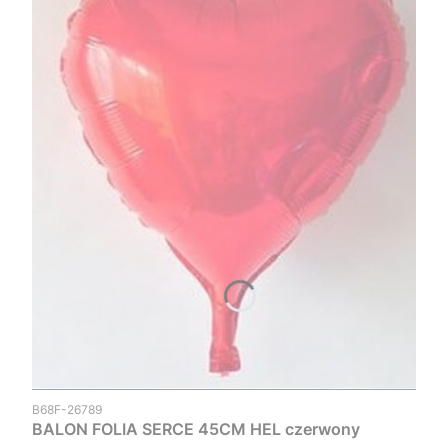
Kod produktu
B68F-26789
BALON FOLIA SERCE 45CM HEL czerwony