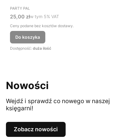
PRODUCENT
PARTY PAL
Cena brutto
25,00 zł
w tym %s VAT
w tym
5%
VAT
Ceny podane bez kosztów dostawy.
Do koszyka
Dostępność:
duża ilość
Nowości
Wejdź i sprawdź co nowego w naszej
księgarni!
Zobacz nowości