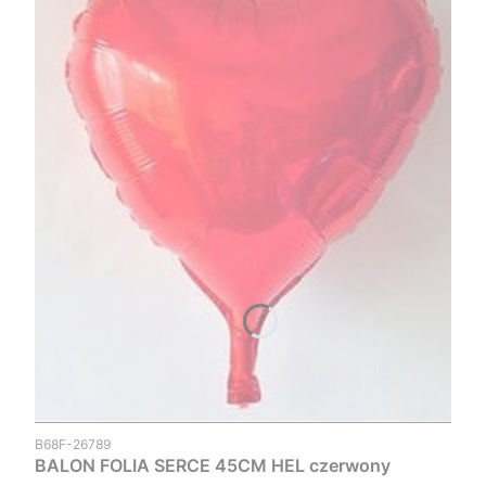
Kod produktu
B68F-26789
BALON FOLIA SERCE 45CM HEL czerwony