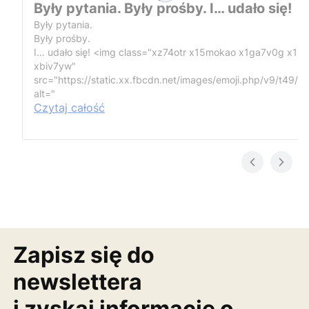
Były pytania. Były prośby. I… udało się!
Były pytania.
Były prośby.
I… udało się!
<img class="xz74otr x15mokao x1ga7v0g x16
xbiv7yw"
src="https://static.xx.fbcdn.net/images/emoji.php/v9/t49/1
alt="
Czytaj całość
Zapisz się do
newslettera
i zyskaj informację o