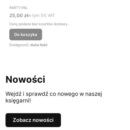
PRODUCENT
PARTY PAL
Cena brutto
25,00 zł
w tym %s VAT
w tym
5%
VAT
Ceny podane bez kosztów dostawy.
Do koszyka
Dostępność:
duża ilość
Nowości
Wejdź i sprawdź co nowego w naszej
księgarni!
Zobacz nowości