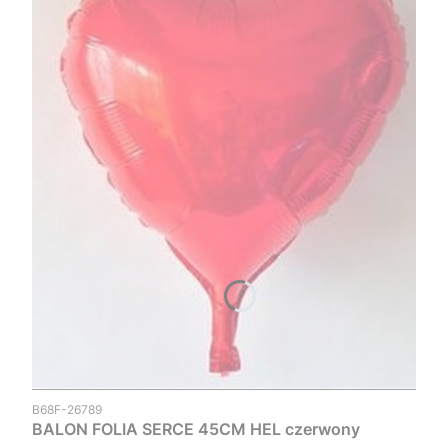
Kod produktu
B68F-26789
BALON FOLIA SERCE 45CM HEL czerwony