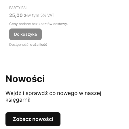
PRODUCENT
PARTY PAL
Cena brutto
25,00 zł
w tym %s VAT
w tym
5%
VAT
Ceny podane bez kosztów dostawy.
Do koszyka
Dostępność:
duża ilość
Nowości
Wejdź i sprawdź co nowego w naszej
księgarni!
Zobacz nowości