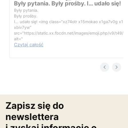
Były pytania. Były prośby. I… udało się!
Były pytania.
Były prośby.
I… udało się!
<img class="xz74otr x15mokao x1ga7v0g x16
xbiv7yw"
src="https://static.xx.fbcdn.net/images/emoji.php/v9/t49/1
alt="
Czytaj całość
Zapisz się do
newslettera
i zyskaj informację o