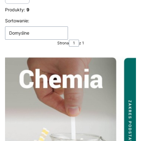
Produkty:
9
Lista produktów
Sortowanie:
Domyślne
Strona
z 1