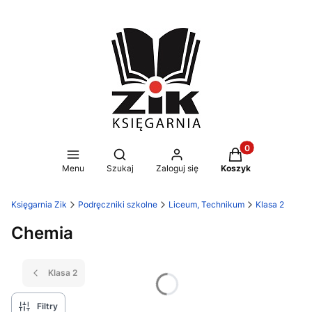
Produkty w koszy
Otwórz wyszukiwarkę
Menu
Szukaj
Zaloguj się
Koszyk
Księgarnia Zik
Podręczniki szkolne
Liceum, Technikum
Klasa 2
Chemia
Klasa 2
Filtry