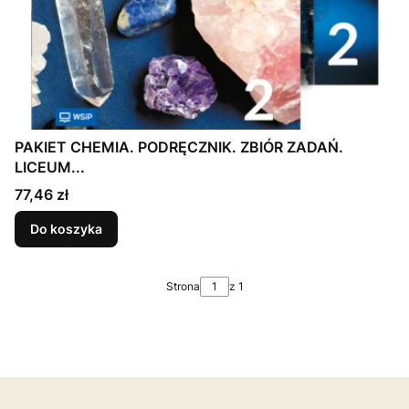
PAKIET CHEMIA. PODRĘCZNIK. ZBIÓR ZADAŃ.
LICEUM...
Cena
77,46 zł
Do koszyka
Strona
z 1