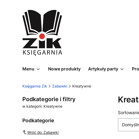
Menu
Nowe produkty
Artykuły party
Pr
Księgarnia Zik
Zabawki
Kreatywne
Krea
Podkategorie i filtry
w kategorii: Kreatywne
Lista
Sortowani
Podkategorie
Domyśl
Wróć do: Zabawki