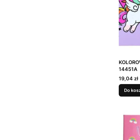
KOLORO
14451A
Cena
19,04 zł
Do kos