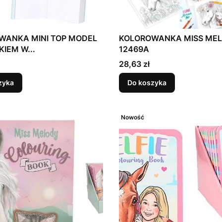
WANKA MINI TOP MODEL
KOLOROWANKA MISS ME
KIEM W...
12469A
Cena
28,63 zł
zyka
Do koszyka
Nowość