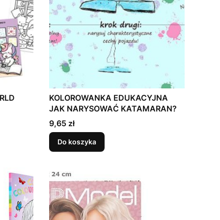
RLD
KOLOROWANKA EDUKACYJNA
JAK NARYSOWAĆ KATAMARAN?
Cena
9,65 zł
Do koszyka