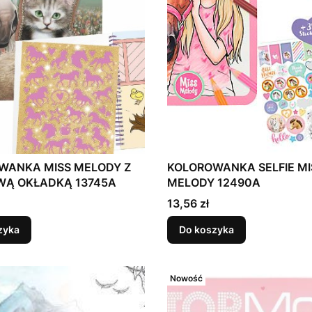
WANKA MISS MELODY Z
KOLOROWANKA SELFIE MI
WĄ OKŁADKĄ 13745A
MELODY 12490A
Cena
13,56 zł
zyka
Do koszyka
Nowość