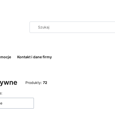
omocje
Kontakt i dane firmy
tywne
Produkty:
72
 produktów
e:
ne