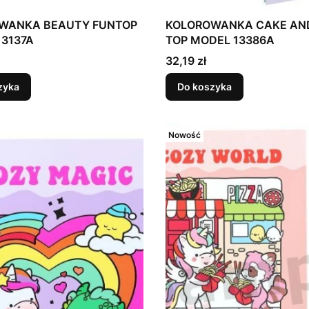
WANKA BEAUTY FUNTOP
KOLOROWANKA CAKE AN
13137A
TOP MODEL 13386A
Cena
32,19 zł
zyka
Do koszyka
Nowość