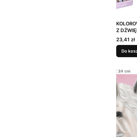
KOLORO
Z DŹWIĘ
Cena
23,41 zł
Do kos