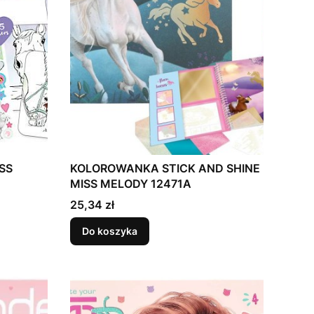
SS
KOLOROWANKA STICK AND SHINE
MISS MELODY 12471A
Cena
25,34 zł
Do koszyka