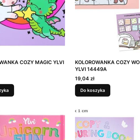
WANKA COZY MAGIC YLVI
KOLOROWANKA COZY WO
YLVI 14449A
Cena
19,04 zł
zyka
Do koszyka