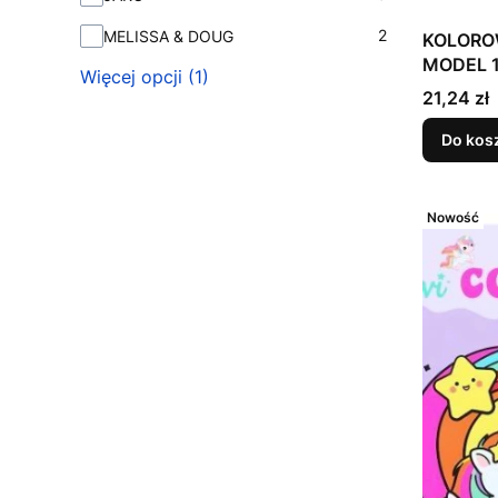
2
MELISSA & DOUG
KOLORO
MODEL 
Więcej opcji (1)
Cena
21,24 zł
Do kos
Nowość