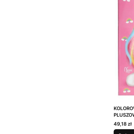
KOLORO
PLUSZO
Cena
49,18 zł