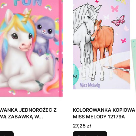
WANKA JEDNOROŻEC Z
KOLOROWANKA KOPIOW
WĄ ZABAWKĄ W...
MISS MELODY 12179A
Cena
27,25 zł