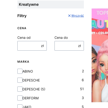
Kreatywne
Filtry
Wyczyść
CENA
Cena od
Cena do
zł
zł
MARKA
Marka
2
ABINO
6
DEPESCHE
51
DEPESCHE (5)
3
DERFORM
5
JAKO