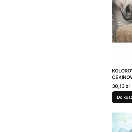
KOLORO
CEKINO
Cena
30,13 zł
Do kos