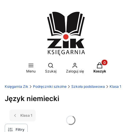
Produkty w koszy
Otwórz wyszukiwarkę
Menu
Szukaj
Zaloguj się
Koszyk
Księgarnia Zik
Podręczniki szkolne
Szkoła podstawowa
Klasa 1
Język niemiecki
Klasa 1
Filtry