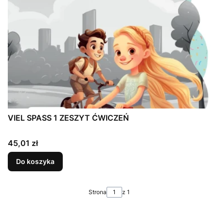
VIEL SPASS 1 ZESZYT ĆWICZEŃ
Cena
45,01 zł
Do koszyka
Strona
z 1