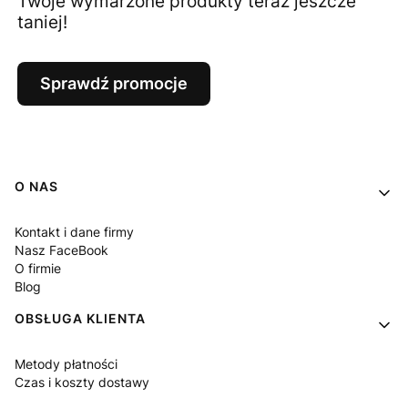
Twoje wymarzone produkty teraz jeszcze
taniej!
Sprawdź promocje
Linki w stopce
O NAS
Kontakt i dane firmy
Nasz FaceBook
O firmie
Blog
OBSŁUGA KLIENTA
Metody płatności
Czas i koszty dostawy