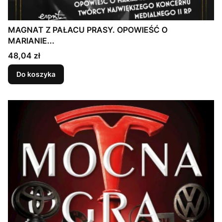
MAGNAT Z PAŁACU PRASY. OPOWIEŚĆ O
MARIANIE...
Cena
48,04 zł
Do koszyka