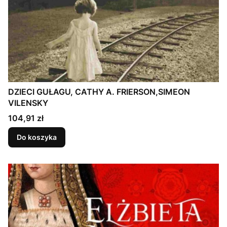
DZIECI GUŁAGU, CATHY A. FRIERSON,SIMEON
VILENSKY
Cena
104,91 zł
Do koszyka