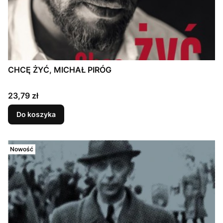
CHCĘ ŻYĆ, MICHAŁ PIRÓG
Cena
23,79 zł
Do koszyka
Nowość