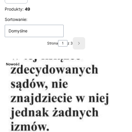
Produkty:
49
Lista produktów
Sortowanie:
Domyślne
Strona
z 3
Następne produkty
Nowość