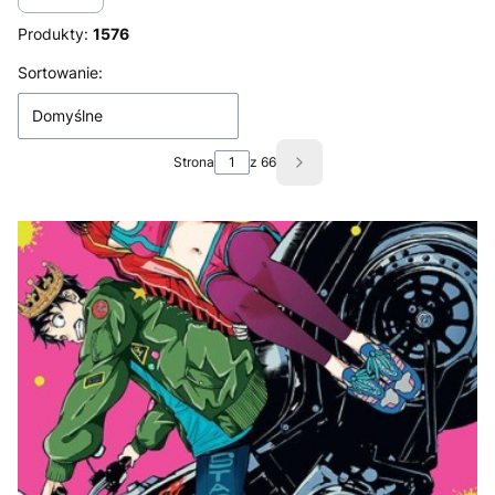
Produkty:
1576
Lista produktów
Sortowanie:
Domyślne
Strona
z 66
Następne produkty