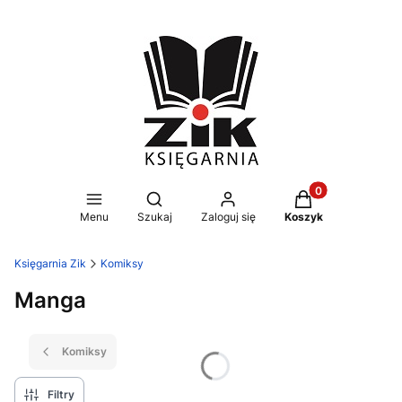
Produkty w koszy
Otwórz wyszukiwarkę
Menu
Szukaj
Zaloguj się
Koszyk
Księgarnia Zik
Komiksy
Manga
Komiksy
Filtry