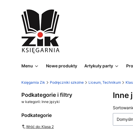
Menu
Nowe produkty
Artykuły party
Pr
Księgarnia Zik
Podręczniki szkolne
Liceum, Technikum
Klas
Inne 
Podkategorie i filtry
w kategorii: Inne języki
Lista
Sortowani
Podkategorie
Domyśl
Wróć do: Klasa 2