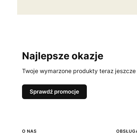
Najlepsze okazje
Twoje wymarzone produkty teraz jeszcze t
Sprawdź promocje
Linki w stopce
O NAS
OBSŁUGA