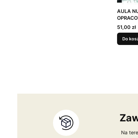
AULA NU
OPRACO
Cena
51,00 zł
Do kos
Zaw
Na tere