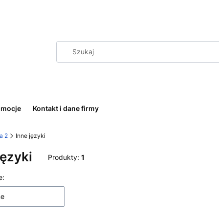
omocje
Kontakt i dane firmy
a 2
Inne języki
języki
Produkty:
1
 produktów
e:
ne