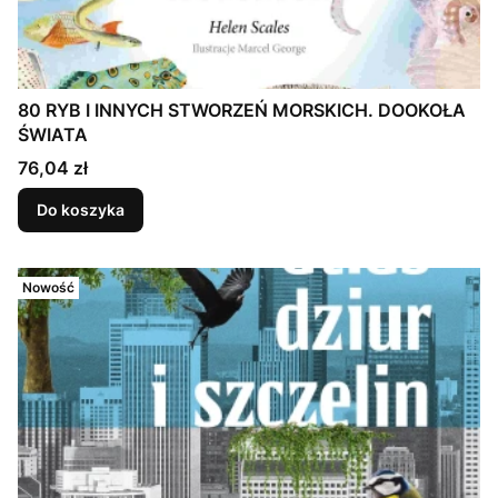
80 RYB I INNYCH STWORZEŃ MORSKICH. DOOKOŁA
ŚWIATA
Cena
76,04 zł
Do koszyka
Nowość