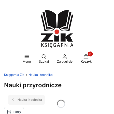
Produkty w koszy
Otwórz wyszukiwarkę
Menu
Szukaj
Zaloguj się
Koszyk
Księgarnia Zik
Nauka i technika
Nauki przyrodnicze
Nauka i technika
Filtry